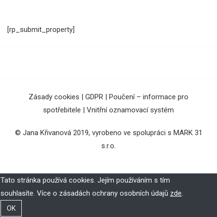
[rp_submit_property]
Zásady cookies
|
GDPR
|
Poučení – informace pro
spotřebitele
|
Vnitřní oznamovací systém
© Jana Křivanová 2019, vyrobeno ve spolupráci s
MARK 31
s.r.o.
Tato stránka používá cookies. Jejím používáním s tím
souhlasíte. Více o zásadách ochrany osobních údajů
zde
.
OK