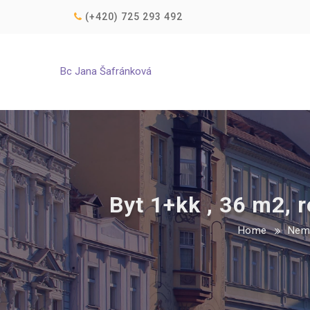
(+420) 725 293 492
Bc Jana Šafránková
Byt 1+kk , 36 m2, 
Home
Nemo