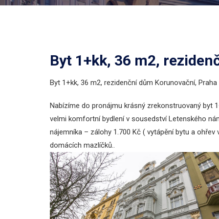
Byt 1+kk, 36 m2, reziden
Byt 1+kk, 36 m2, rezidenční dům Korunovační, Praha 
Nabízíme do pronájmu krásný zrekonstruovaný byt 1+k
velmi komfortní bydlení v sousedství Letenského ná
nájemníka – zálohy 1.700 Kč ( vytápění bytu a ohřev 
domácích mazlíčků..